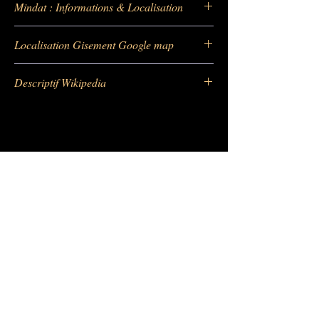
Mindat : Informations & Localisation
https://
www.mindat.org/loc-2396.html
Localisation Gisement Google map
https://maps.app.goo.gl/8t8bdtFfVngG2fky8
Descriptif Wikipedia
https://fr.wikipedia.org/wiki/Vanadinite
Barras Gautier Minéraux -
BGM