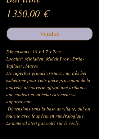
Prix
1 350,00 €
Vendue
DImensions: 10 x 5.7 x 7cm
Localité: Mibladen, Midelt Prov., Drâa-
Tafilalet , Maroc
De superbes grands cristaux , un très bel
esthétisme pour cette piéce provenant de la
nouvelle découverte offrant une brillance,
une couleur et un éclat rarement vu
auparravent.
Dimensions sans la base acrylique, qui est
fournie avec le spécimen minéralogique.
Le minéral n'est pas collé sur le socle.