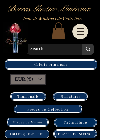
Barras Gautier Minéraux
Vente de Minéraux de Collection
Galerie principale
EUR (€)
Thumbnails
Miniatures
Piéces de Collection
Piéces de Musée
Thématique
Présentoirs, Socles Pléxi
Esthétique & Déco