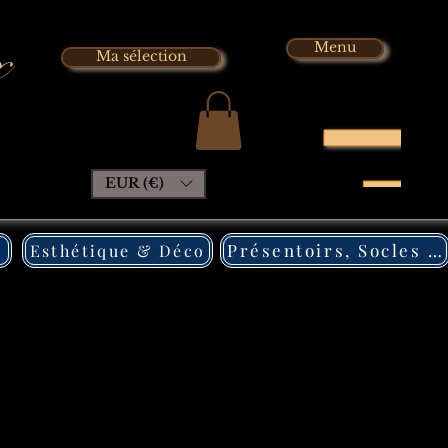
x
Menu
Ma sélection
EUR (€)
Présentoirs, Socles Pléxi
Esthétique & Déco