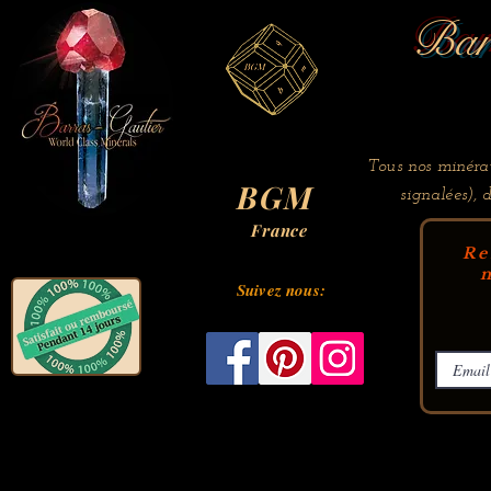
Bar
Tous nos minérau
BGM
signalées), 
France
Re
m
Suivez nous: