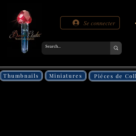
Se connecter
Thumbnails
Miniatures
Piéces de Col