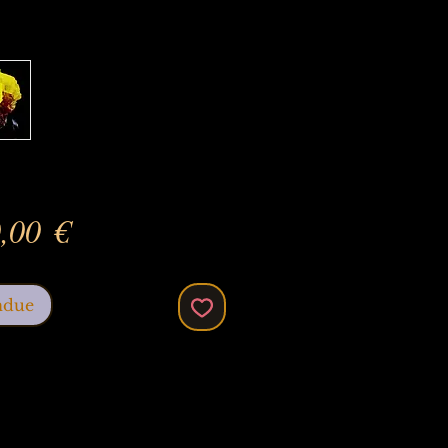
Prix
,00 €
ndue