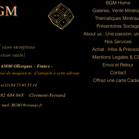
BGM Home
GM
Galeries, Vente Minér
Thématiques Minérau
Présentoires Soclag
About us...Une passion, un
Nos Services
 rares exceptions
Achat , Infos & Précisi
cture jointe)
Mentions Legales & 
Envoi et Retour
63880 Olliergues
- France -
Contact
as de magasin ni d'entrepôt à cette adresse
Offrez une carte Cade
 +(33) 04 73 95 55 14
882 684 848 Clermont-Ferrand
 mail:
BGM3@orange.fr