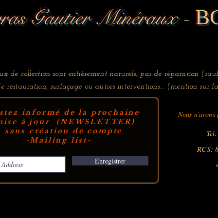
ras Gautier Minéraux -
B
x de collection sont entièrement naturels, pas de réparation (sauf
de restauration, surfaçage ou autres interventions... (mention sur fa
stez informé de la prochaine
Nous n'avons p
ise à jour (NEWSLETTER)
sans création de compte
Tel:
-Mailing list-
RCS: 
Enregistrer
e