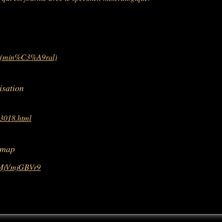
fre_(min%C3%A9ral)
isation
13018.html
 map
jMjVmjGBVr9