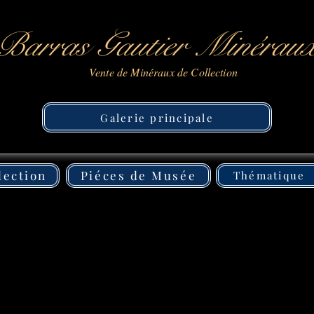
Barras Gautier Minérau
Vente de Minéraux de Collection
Galerie principale
lection
Piéces de Musée
Thématique