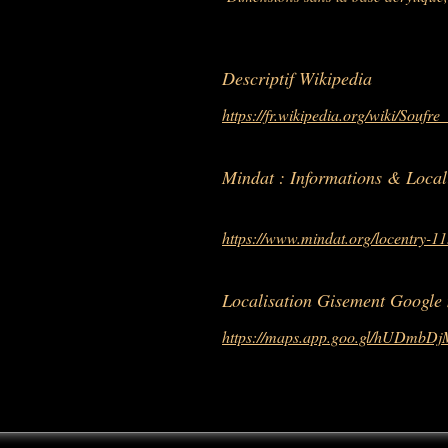
Descriptif Wikipedia
https://fr.wikipedia.org/wiki/Sou
Mindat : Informations & Local
https://www.mindat.org/locentry-1
Localisation Gisement Google
https://maps.app.goo.gl/hUDmbD