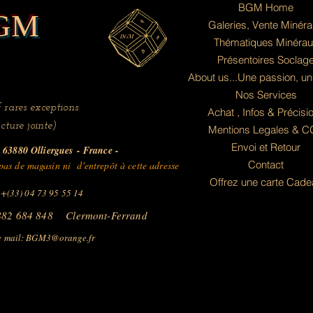
BGM Home
GM
Galeries, Vente Minér
Thématiques Minérau
Présentoires Soclag
About us...Une passion, un
Nos Services
 rares exceptions
Achat , Infos & Précisi
cture jointe)
Mentions Legales & 
Envoi et Retour
63880 Olliergues
- France -
Contact
as de magasin ni d'entrepôt à cette adresse
Offrez une carte Cade
 +(33) 04 73 95 55 14
882 684 848 Clermont-Ferrand
 mail:
BGM3@orange.fr