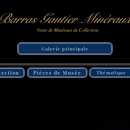
Barras Gautier Minérau
Vente de Minéraux de Collection
Galerie principale
lection
Piéces de Musée
Thématique