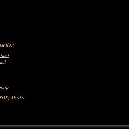
isation
.html
tml
 map
dMDXQKpABAX9