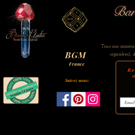
Bar
Tous nos minérau
BGM
signalées), 
France
Re
m
Suivez nous: