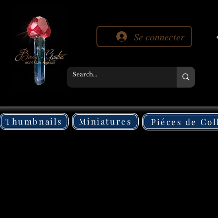
Se connecter
Thumbnails
Miniatures
Piéces de Col