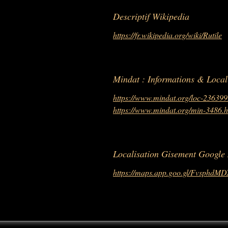
Descriptif Wikipedia
https://fr.wikipedia.org/wiki/Rutile
Mindat : Informations & Local
https://www.mindat.org/loc-236399
https://www.mindat.org/min-3486.h
Localisation Gisement Google
https://maps.app.goo.gl/Fvsph