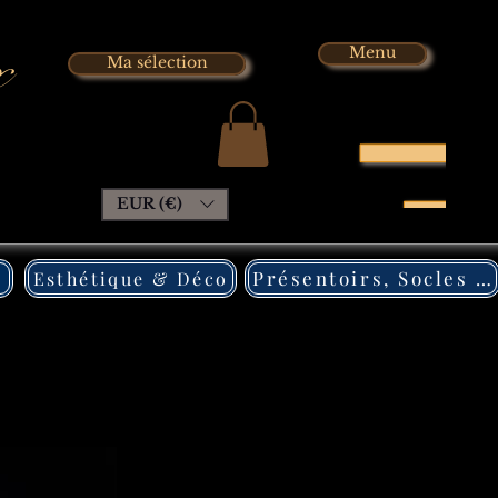
x
Menu
Ma sélection
EUR (€)
Présentoirs, Socles Pléxi
Esthétique & Déco