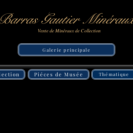
Barras Gautier Minérau
Vente de Minéraux de Collection
Galerie principale
lection
Piéces de Musée
Thématique