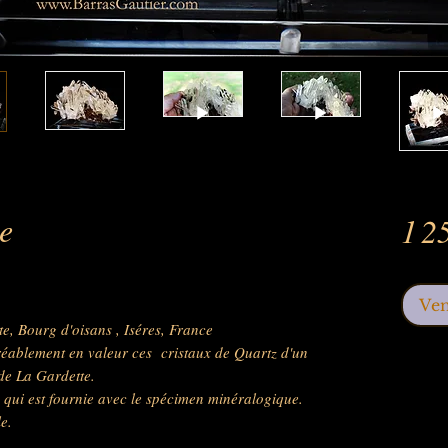
te
1 2
Ve
e, Bourg d'oisans , Iséres, France
réablement en valeur ces cristaux de Quartz d'un
 de La Gardette.
qui est fournie avec le spécimen minéralogique.
le.