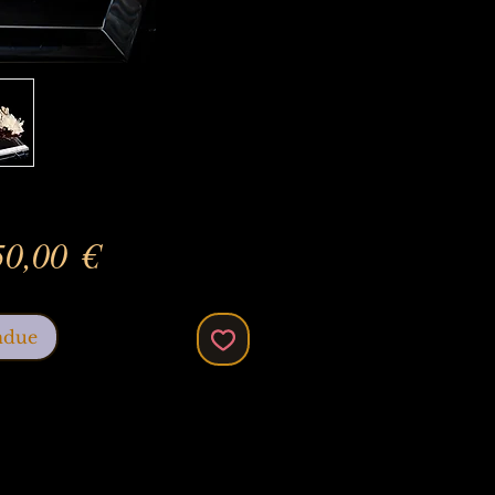
Prix
50,00 €
ndue