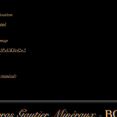
isation
html
 map
mQ3PqUKYe42w5
_(minéral)
ras Gautier Minéraux -
B