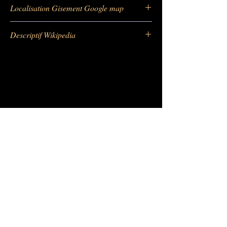
https://
www.mindat.org/loc-11294.html
Localisation Gisement Google map
https://
https://goo.gl/maps/BsHvmQ3PqUK
Descriptif Wikipedia
Ye42w5
https:
//fr.wikipedia.org/wiki/Quartz_(minéra
l)
Barras Gautier Minéraux -
BGM