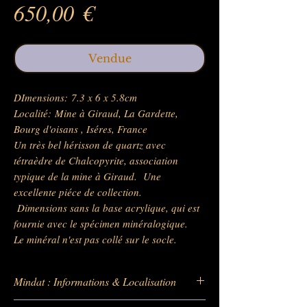
Prix
650,00 €
Vendue
DImensions: 7.3 x 6 x 5.8cm
Localité: Mine à Giraud, La Gardette,
Bourg d'oisans , Iséres, France
Un très bel hérisson de quartz avec
tétraèdre de Chalcopyrite, association
typique de la mine à Giraud. Une
excellente piéce de collection.
Dimensions sans la base acrylique, qui est
fournie avec le spécimen minéralogique.
Le minéral n'est pas collé sur le socle.
Mindat : Informations & Localisation