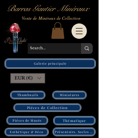
Barras Gautier Minéraux
Vente de Minéraux de Collection
Galerie principale
EUR (€)
Thumbnails
Miniatures
Piéces de Collection
Piéces de Musée
Thématique
Présentoirs, Socles Pléxi
Esthétique & Déco