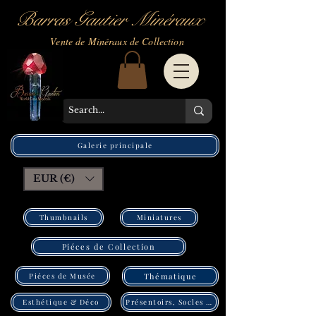
Barras Gautier Minéraux
Vente de Minéraux de Collection
Galerie principale
EUR (€)
Thumbnails
Miniatures
Piéces de Collection
Piéces de Musée
Thématique
Présentoirs, Socles Pléxi
Esthétique & Déco