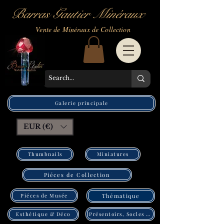
Barras Gautier Minéraux
Vente de Minéraux de Collection
Galerie principale
EUR (€)
Thumbnails
Miniatures
Piéces de Collection
Piéces de Musée
Thématique
Présentoirs, Socles Pléxi
Esthétique & Déco