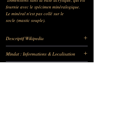
fournie avec le spécimen minéralogique.
Le minéral n'est pas collé sur le
socle (mastic souple).
Descriptif Wikipedia
https://fr.wikipedia.org/wiki/Pyromorphite
Mindat : Informations & Localisation
https://www.mindat.org/loc-1688.html
Localisation Gisement Google map
https://maps.app.goo.gl/KWPHFkzgvsRn43f
M9
Barras Gautier Minéraux -
BGM