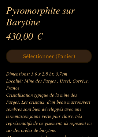
Pyromorphite sur
Barytine
Prix
430,00 €
Sélectionner (Panier)
Dimensions: 3.9 x 2.8 ht: 3.7cm
Localité: Mine des Farges , Ussel, Corrèze,
France
Cristallisation typique de la mine des
Farges. Les cristaux d'un beau marron/vert
sombres sont bien développés avec une
terminaison jaune verte plus claire, très
représentatifs de ce gisement, ils reposent ici
sur des crêtes de barytine.
Dimensions sans la base acrylique, qui est