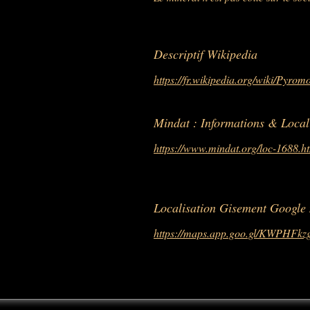
Descriptif Wikipedia
https://fr.wikipedia.org/wiki/Pyrom
Mindat : Informations & Local
https://www.mindat.org/loc-1688.h
Localisation Gisement Google
https://maps.app.goo.gl/KWPHFk