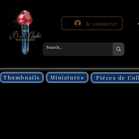
Se connecter
Thumbnails
Miniatures
Piéces de Col