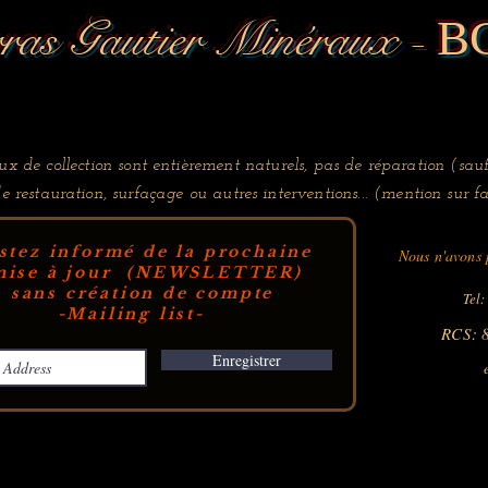
ras Gautier Minéraux -
B
x de collection sont entièrement naturels, pas de réparation (sauf
de restauration, surfaçage ou autres interventions... (mention sur fa
stez informé de la prochaine
Nous n'avons p
ise à jour (NEWSLETTER)
sans création de compte
Tel:
-Mailing list-
RCS: 
Enregistrer
e