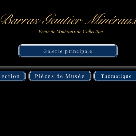
Barras Gautier Minérau
Vente de Minéraux de Collection
Galerie principale
lection
Piéces de Musée
Thématique