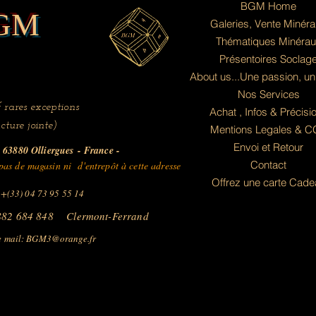
BGM Home
GM
Galeries, Vente Minér
Thématiques Minérau
Présentoires Soclag
About us...Une passion, un
Nos Services
 rares exceptions
Achat , Infos & Précisi
cture jointe)
Mentions Legales & 
Envoi et Retour
63880 Olliergues
- France -
Contact
as de magasin ni d'entrepôt à cette adresse
Offrez une carte Cade
 +(33) 04 73 95 55 14
882 684 848 Clermont-Ferrand
 mail:
BGM3@orange.fr