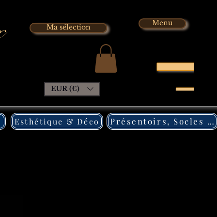
x
Menu
Ma sélection
EUR (€)
Présentoirs, Socles Pléxi
Esthétique & Déco