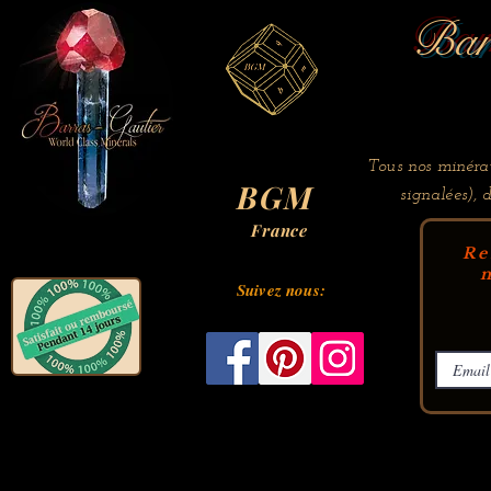
Bar
Tous nos minérau
BGM
signalées), 
France
Re
m
Suivez nous: