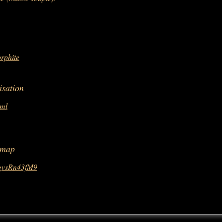
orphite
isation
tml
 map
zgvsRn43fM9