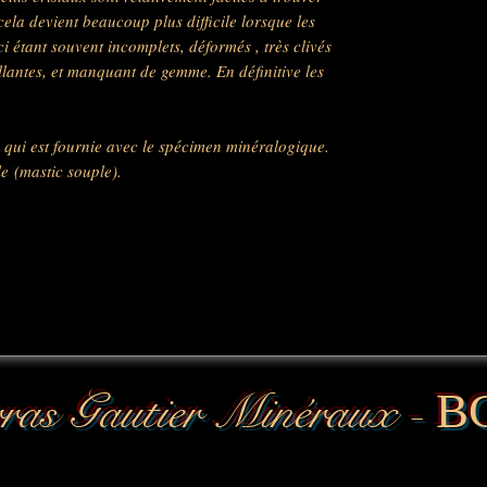
ela devient beaucoup plus difficile lorsque les
i étant souvent incomplets, déformés , très clivés
llantes, et manquant de gemme. En définitive les
qui est fournie avec le spécimen minéralogique.
le (mastic souple).
ras Gautier Minéraux -
B