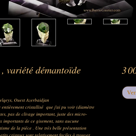
 , variété démantoïde
3 0
Ve
lqeys, Ouest Azerbaidjan
entièrement cristallisé que j'ai pu voir (diamètre
tes, pas de clivage important, juste des micro-
ux importants de ce gisement, sans aucune
tisme de la piéce . Une très belle présentation
etits cristaux sont relativement faciles à trouver