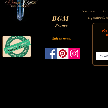
Tous nos minérau
BGM
signalées), 
France
Re
m
Suivez nous: