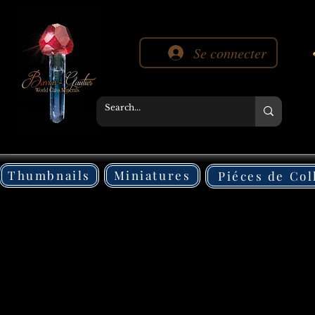
Se connecter
Thumbnails
Miniatures
Piéces de Col