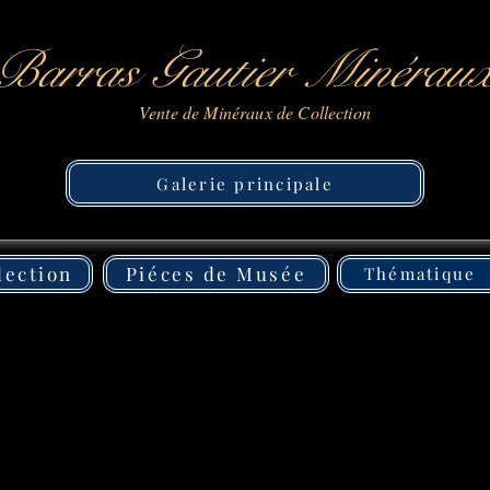
Barras Gautier Minérau
Vente de Minéraux de Collection
Galerie principale
lection
Piéces de Musée
Thématique