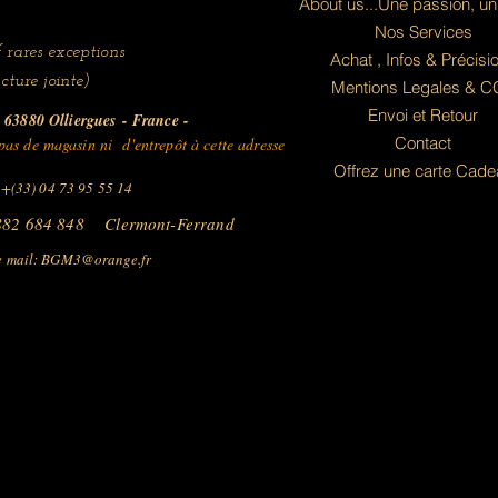
About us...Une passion, un
Nos Services
 rares exceptions
Achat , Infos & Précisi
cture jointe)
Mentions Legales & 
Envoi et Retour
63880 Olliergues
- France -
Contact
as de magasin ni d'entrepôt à cette adresse
Offrez une carte Cade
 +(33) 04 73 95 55 14
882 684 848 Clermont-Ferrand
 mail:
BGM3@orange.fr