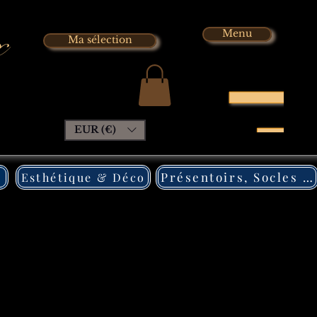
x
Menu
Ma sélection
EUR (€)
Présentoirs, Socles Pléxi
Esthétique & Déco