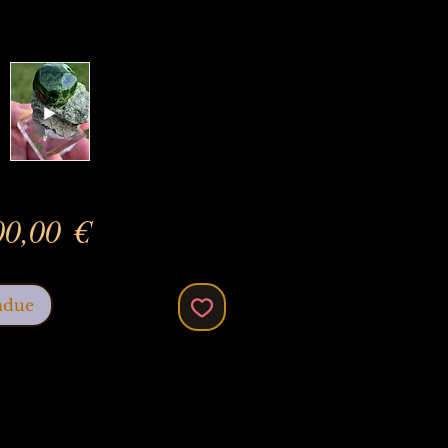
Prix
00,00 €
ndue