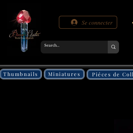
Se connecter
Thumbnails
Miniatures
Piéces de Col