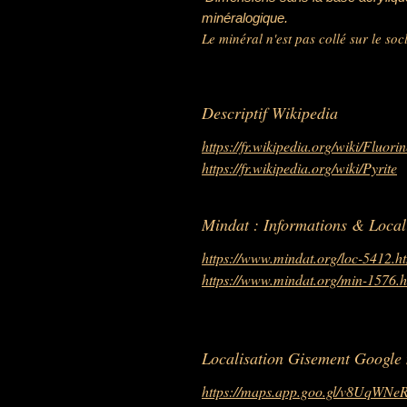
minéralogique.
Le minéral n'est pas collé sur le soc
Descriptif Wikipedia
https://fr.wikipedia.org/wiki/Fluorin
https://fr.wikipedia.org/wiki/Pyrite
Mindat : Informations & Local
https://www.mindat.org/loc-5412.h
https://www.mindat.org/min-1576.h
Localisation Gisement Google
https://maps.app.goo.gl/v8UqWN