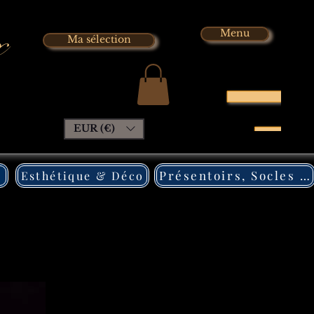
x
Menu
Ma sélection
EUR (€)
Présentoirs, Socles Pléxi
Esthétique & Déco