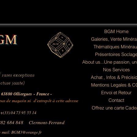
BGM Home
GM
Galeries, Vente Minér
Thématiques Minérau
Présentoires Soclag
About us...Une passion, un
Nos Services
 rares exceptions
Achat , Infos & Précisi
cture jointe)
Mentions Legales & 
Envoi et Retour
63880 Olliergues
- France -
Contact
as de magasin ni d'entrepôt à cette adresse
Offrez une carte Cade
 +(33) 04 73 95 55 14
882 684 848 Clermont-Ferrand
 mail:
BGM3@orange.fr