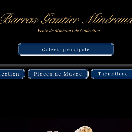
Barras Gautier Minérau
Vente de Minéraux de Collection
Galerie principale
lection
Piéces de Musée
Thématique