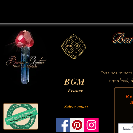
Bar
Tous nos minérau
BGM
signalées), 
France
Re
m
Suivez nous: