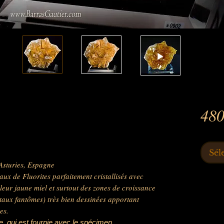
480
Sél
Asturies, Espagne
aux de Fluorites parfaitement cristallisés avec
leur jaune miel et surtout des zones de croissance
ux fantômes) très bien dessinées apportant
es.
, qui est fournie avec le spécimen