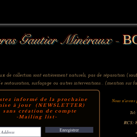
ras Gautier Minéraux -
B
x de collection sont entièrement naturels, pas de réparation (sauf
de restauration, surfaçage ou autres interventions... (mention sur fa
stez informé de la prochaine
Nous n'avons p
ise à jour (NEWSLETTER)
sans création de compte
Tel:
-Mailing list-
RCS: 
Enregistrer
e