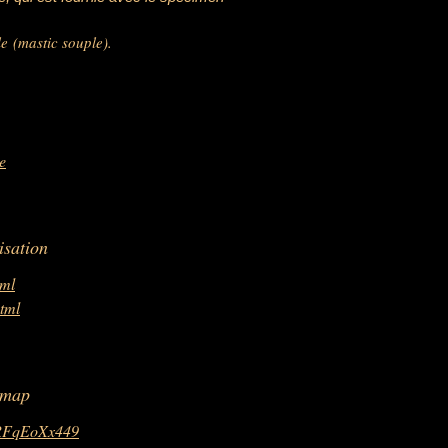
le (mastic souple).
e
isation
tml
tml
 map
eRFqEoXx449