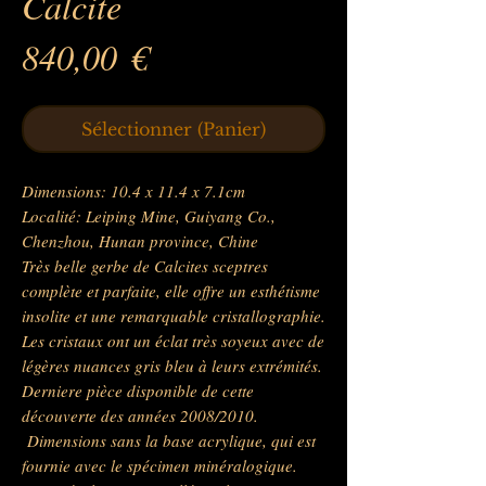
Calcite
Prix
840,00 €
Sélectionner (Panier)
Dimensions: 10.4 x 11.4 x 7.1cm
Localité: Leiping Mine, Guiyang Co.,
Chenzhou, Hunan province, Chine
Très belle gerbe de Calcites sceptres
complète et parfaite, elle offre un esthétisme
insolite et une remarquable cristallographie.
Les cristaux ont un éclat très soyeux avec de
légères nuances gris bleu à leurs extrémités.
Derniere pièce disponible de cette
découverte des années 2008/2010.
Dimensions sans la base acrylique, qui est
fournie avec le spécimen minéralogique.