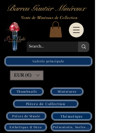
Barras Gautier Minéraux
Vente de Minéraux de Collection
Galerie principale
EUR (€)
Thumbnails
Miniatures
Piéces de Collection
Piéces de Musée
Thématique
Présentoirs, Socles Pléxi
Esthétique & Déco