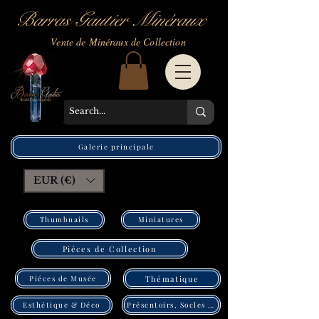
Barras Gautier Minéraux
Vente de Minéraux de Collection
Galerie principale
EUR (€)
Thumbnails
Miniatures
Piéces de Collection
Piéces de Musée
Thématique
Présentoirs, Socles Pléxi
Esthétique & Déco