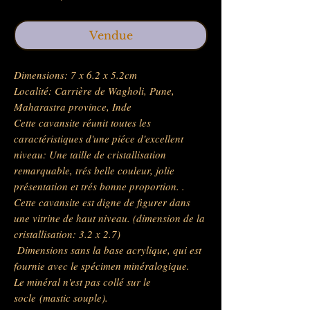
Vendue
Dimensions: 7 x 6.2 x 5.2cm
Localité: Carrière de Wagholi, Pune,
Maharastra province, Inde
Cette cavansite réunit toutes les
caractéristiques d'une piéce d'excellent
niveau: Une taille de cristallisation
remarquable, trés belle couleur, jolie
présentation et trés bonne proportion. .
Cette cavansite est digne de figurer dans
une vitrine de haut niveau. (dimension de la
cristallisation: 3.2 x 2.7)
Dimensions sans la base acrylique, qui est
fournie avec le spécimen minéralogique.
Le minéral n'est pas collé sur le
socle (mastic souple).