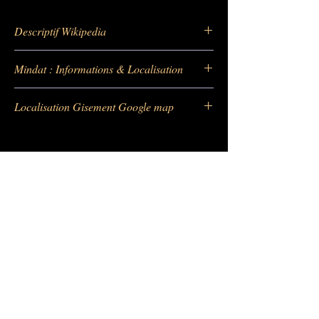
Descriptif Wikipedia
https://fr.wikipedia.org/wiki/Cavansite
Mindat : Informations & Localisation
https://fr.wikipedia.org/wiki/Calcite
https://www.mindat.org/min-921.html
Localisation Gisement Google map
https://www.mindat.org/loc-56889.htmll
https://maps.app.goo.gl/HTR9g3V2EiBN9af
V6
Barras Gautier Minéraux -
BGM