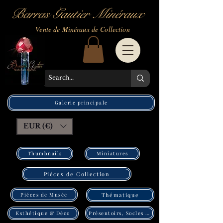
Barras Gautier Minéraux
Vente de Minéraux de Collection
Galerie principale
EUR (€)
Thumbnails
Miniatures
Piéces de Collection
Piéces de Musée
Thématique
Présentoirs, Socles Pléxi
Esthétique & Déco