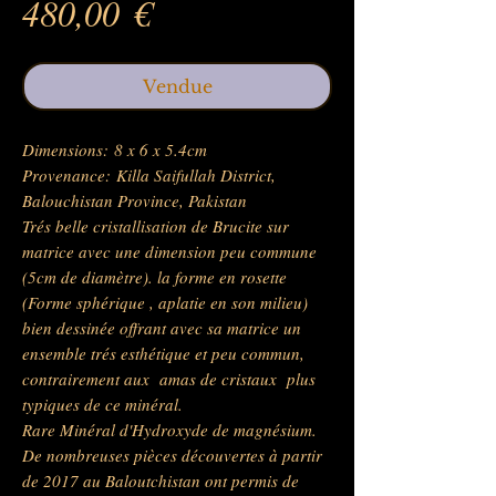
Prix
480,00 €
Vendue
Dimensions: 8 x 6 x 5.4cm
Provenance: Killa Saifullah District,
Balouchistan Province, Pakistan
Trés belle cristallisation de Brucite sur
matrice avec une dimension peu commune
(5cm de diamètre). la forme en rosette
(Forme sphérique , aplatie en son milieu)
bien dessinée offrant avec sa matrice un
ensemble trés esthétique et peu commun,
contrairement aux amas de cristaux plus
typiques de ce minéral.
Rare Minéral d'Hydroxyde de magnésium.
De nombreuses pièces découvertes à partir
de 2017 au Baloutchistan ont permis de