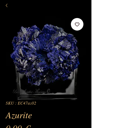
SKU : EC47az02
Azurite
Prix