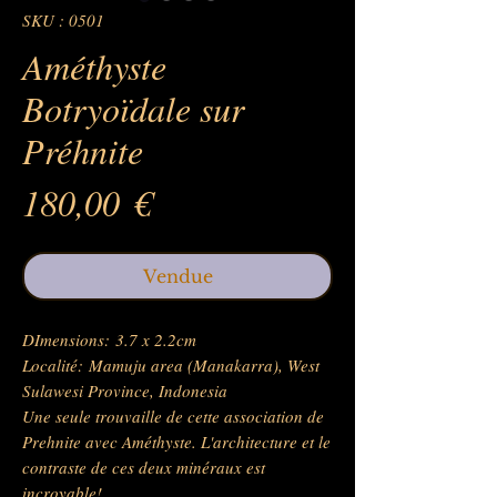
SKU : 0501
Améthyste
Botryoïdale sur
Préhnite
Prix
180,00 €
Vendue
DImensions: 3.7 x 2.2cm
Localité: Mamuju area (Manakarra), West
Sulawesi Province, Indonesia
Une seule trouvaille de cette association de
Prehnite avec Améthyste. L'architecture et le
contraste de ces deux minéraux est
incroyable!