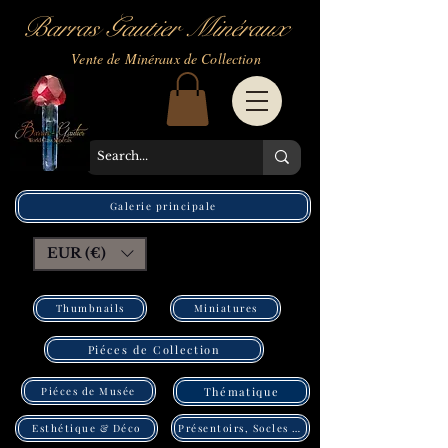
Barras Gautier Minéraux
Vente de Minéraux de Collection
Galerie principale
EUR (€)
Thumbnails
Miniatures
Piéces de Collection
Piéces de Musée
Thématique
Présentoirs, Socles Pléxi
Esthétique & Déco