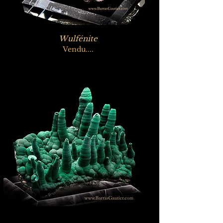
Wulfénite
Vendu....