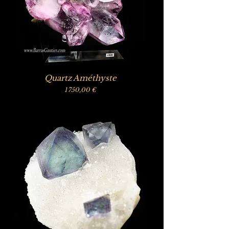
Quartz Améthyste
Prix
1 750,00 €