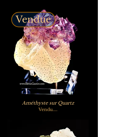
Vendue
Améthyste sur Quartz
Vendu....