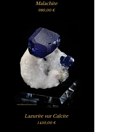
Malachite
Prix
980,00 €
Lazurite sur Calcite
Prix
1 450,00 €